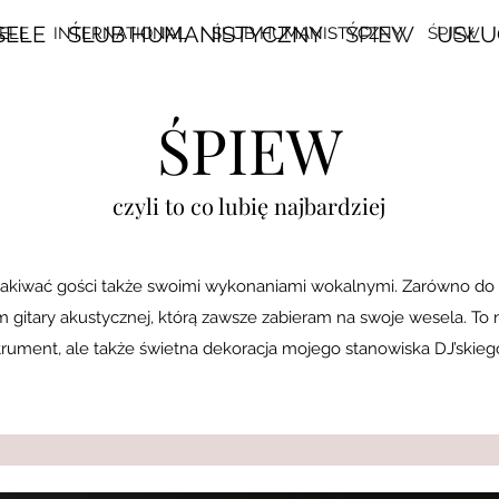
SELE
ŚLUB HUMANISTYCZNY
ŚPIEW
USŁU
ELE
INTERNATIONAL
ŚLUB HUMANISTYCZNY
ŚPIEW
ŚPIEW
czyli to co lubię najbardziej
kakiwać gości także swoimi wykonaniami wokalnymi. Zarówno do p
itary akustycznej, którą zawsze zabieram na swoje wesela. To n
trument, ale także świetna dekoracja mojego stanowiska DJ’skiego