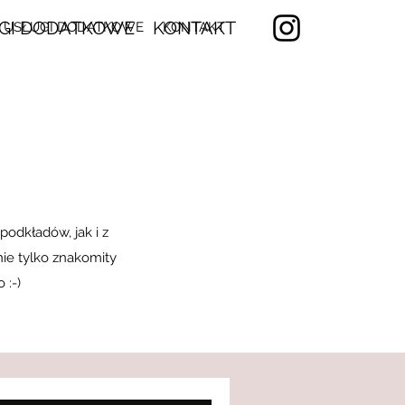
GI DODATKOWE
KONTAKT
USŁUGI DODATKOWE
KONTAKT
odkładów, jak i z
ie tylko znakomity
 :-)