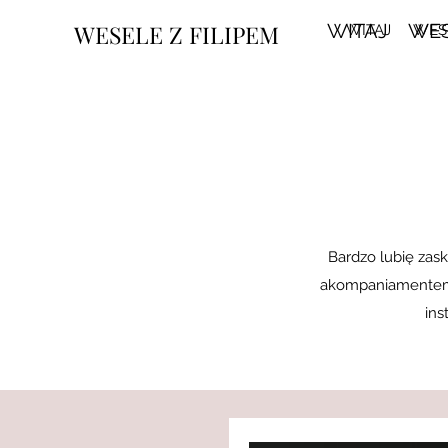
WESELE Z FILIPEM
WITAJ
WE
WITAJ
WES
Bardzo lubię zas
akompaniamentem g
ins